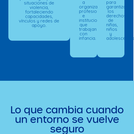
a
para
situaciones de
organizaciones,
garantizar
violencia,
profesionales
los
fortaleciendo
e
derechos
capacidades,
instituciones
de
vínculos y redes de
que
niñas,
apoyo.
trabajan
niños
con
y
infancia.
adolescentes
Lo que cambia cuando
un entorno se vuelve
seguro