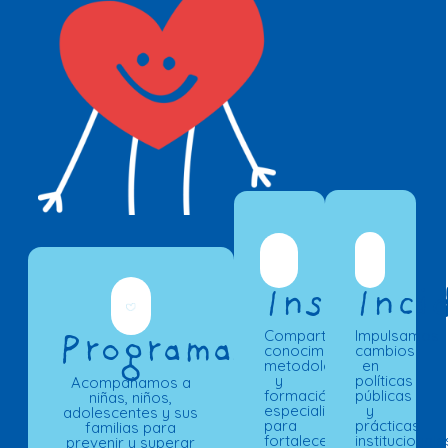
Instituto
Inci
Compartimos
Impulsamos
Programas
conocimiento,
cambios
metodologías
en
y
políticas
Acompañamos a
formación
públicas
niñas, niños,
especializada
y
adolescentes y sus
para
prácticas
familias para
fortalecer
institucionale
prevenir y superar