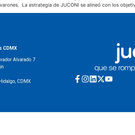
 varones. La estrategia de JUCONI se alineó con los objeti
as CDMX
lvador Alvarado 7
ón
Hidalgo, CDMX